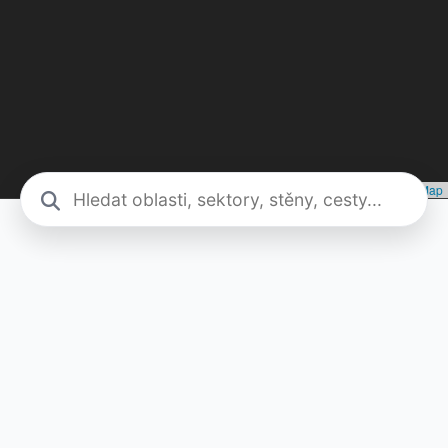
Leaflet
|
©
Seznam.cz, a.s.
, ©
OpenStreetMap