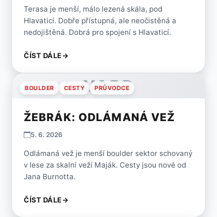
Terasa je menší, málo lezená skála, pod
Hlavaticí. Dobře přístupná, ale neočistěná a
nedojištěná. Dobrá pro spojení s Hlavaticí.
ČÍST DÁLE
→
VARP
BOULDER
CESTY
PRŮVODCE
ŽEBRÁK: ODLÁMANÁ VEŽ
5. 6. 2026
Odlámaná vež je menší boulder sektor schovaný
v lese za skalní veží Maják. Cesty jsou nové od
Jana Burnotta.
ČÍST DÁLE
→