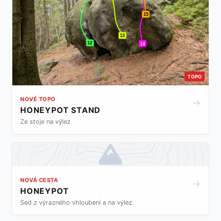
15
13
12
14
TOPO
NOVÉ TOPO
→
HONEYPOT STAND
Ze stoje na výlez
NOVÁ CESTA
→
HONEYPOT
Sed z výrazného vhloubení a na výlez.