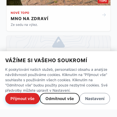
TOPO
NOVÉ TOPO
→
MNO NA ZDRAVÍ
Ze sedu na výlez.
NOVÁ CESTA
→
VÁŽÍME SI VAŠEHO SOUKROMÍ
POPÍK
Ze sedu oblou hranou na výlez.
K poskytování našich služeb, personalizaci obsahu a analýze
návštěvnosti používáme cookies. Kliknutím na "Přijmout vše"
souhlasíte s používáním všech cookies. Kliknutím na
"Odmítnout vše" budou použity pouze nezbytné cookies. Své
předvolby můžete upravit v Nastavení.
Přijmout vše
Odmítnout vše
Nastavení