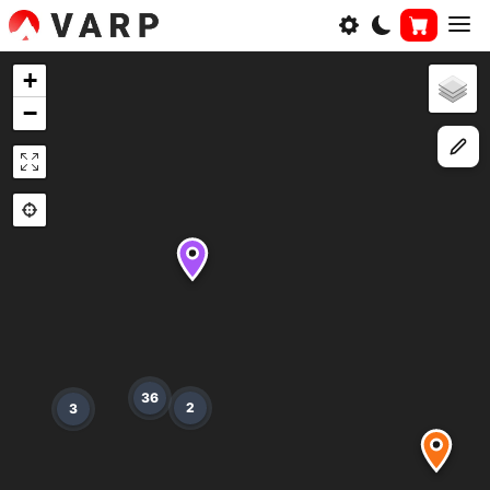
+
−
36
2
3