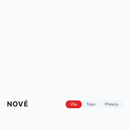
NOVÉ
Vše
Topo
Přelezy