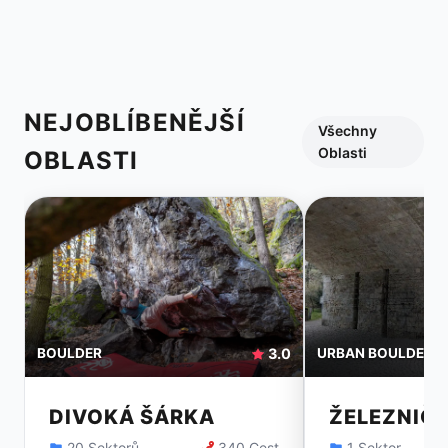
NEJOBLÍBENĚJŠÍ
Všechny
Oblasti
OBLASTI
BOULDER
3.0
URBAN BOULDER
DIVOKÁ ŠÁRKA
ŽELEZNIČ
20 Sektorů
340 Cest
1 Sektor