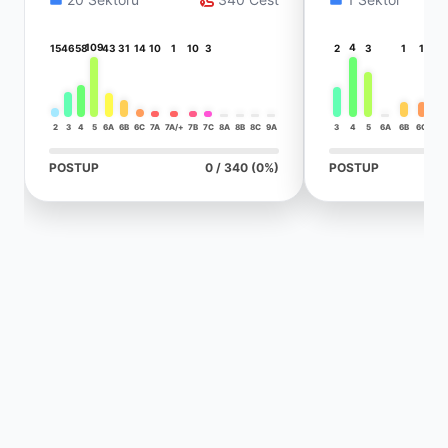
109
4
15
46
58
43
31
14
10
1
10
3
2
3
1
1
2
3
4
5
6A
6B
6C
7A
7A/+
7B
7C
8A
8B
8C
9A
3
4
5
6A
6B
6C
7A
POSTUP
0 / 340 (0%)
POSTUP