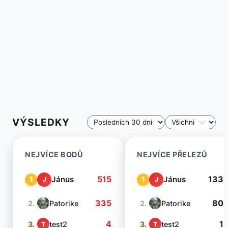
VÝSLEDKY
NEJVÍCE BODŮ
NEJVÍCE PŘELEZŮ
515
133
Jánus
Jánus
1
1
J
J
335
80
2.
Patorike
2.
Patorike
4
1
3.
test2
3.
test2
T
T