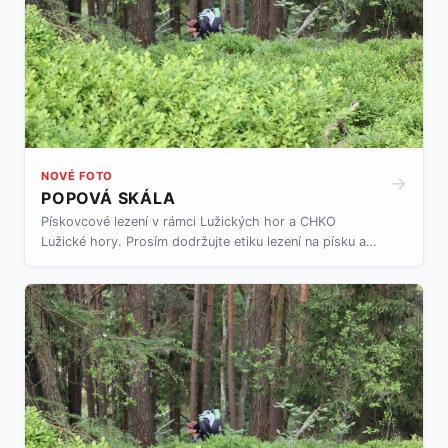
NOVÉ FOTO
→
POPOVÁ SKÁLA
Pískovcové lezení v rámci Lužických hor a CHKO
Lužické hory. Prosím dodržujte etiku lezení na písku a
pravidla chování a zacházení s přírodou v rámci CHKO.