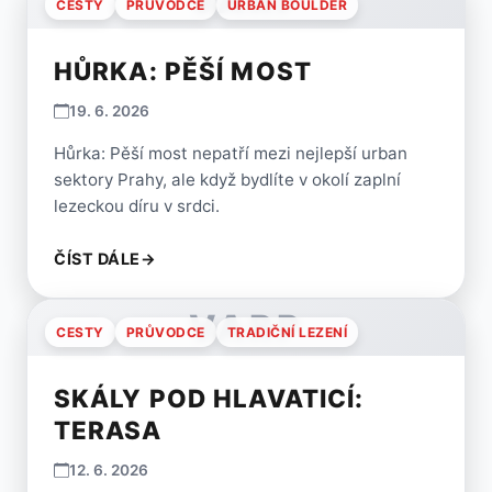
VARP
CESTY
PRŮVODCE
URBAN BOULDER
HŮRKA: PĚŠÍ MOST
19. 6. 2026
Hůrka: Pěší most nepatří mezi nejlepší urban
sektory Prahy, ale když bydlíte v okolí zaplní
lezeckou díru v srdci.
ČÍST DÁLE
→
VARP
CESTY
PRŮVODCE
TRADIČNÍ LEZENÍ
SKÁLY POD HLAVATICÍ:
TERASA
12. 6. 2026