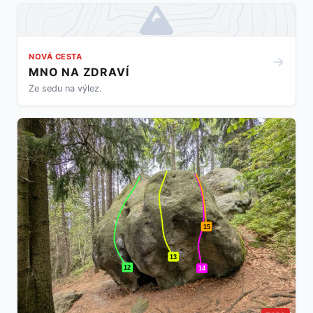
NOVÁ CESTA
→
MNO NA ZDRAVÍ
Ze sedu na výlez.
15
13
12
14