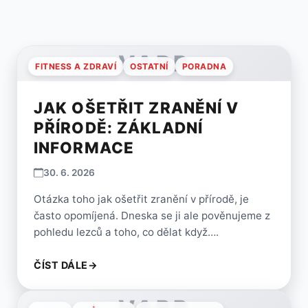
VARP
FITNESS A ZDRAVÍ
OSTATNÍ
PORADNA
JAK OŠETŘIT ZRANĚNÍ V
PŘÍRODĚ: ZÁKLADNÍ
INFORMACE
30. 6. 2026
Otázka toho jak ošetřit zranění v přírodě, je
často opomíjená. Dneska se ji ale pověnujeme z
pohledu lezců a toho, co dělat když….
ČÍST DÁLE
→