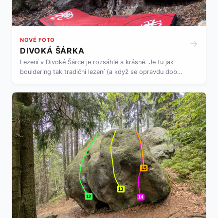
NOVÉ FOTO
→
DIVOKÁ ŠÁRKA
Lezení v Divoké Šárce je rozsáhlé a krásné. Je tu jak
bouldering tak tradiční lezení (a když se opravdu dobře
hledá i pár sportovek). Je však relativně těžké se v
této spletici skal a kamenů vyznat. Co si vzít, kam jít
lézt, které sektory jsou nejlepší pro začátečníky? Dejte
tomu chvilku, sedněte si k tomuhle rychlému počtení a
brzo to budete vědět. Připravili jsme si pro vás další
výcuc z lezecké oblasti. Už třetí po Prokopském údolí
a Hlubočepských plotnách.
15
13
12
14