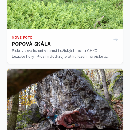
NOVÉ FOTO
→
POPOVÁ SKÁLA
Pískovcové lezení v rámci Lužických hor a CHKO
Lužické hory. Prosím dodržujte etiku lezení na písku a
pravidla chování a zacházení s přírodou v rámci CHKO.