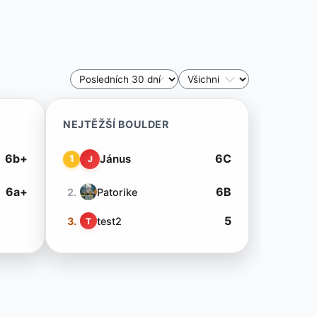
NEJTĚŽŠÍ BOULDER
6b+
6C
Jánus
1
J
6a+
6B
2.
Patorike
5
3.
test2
T