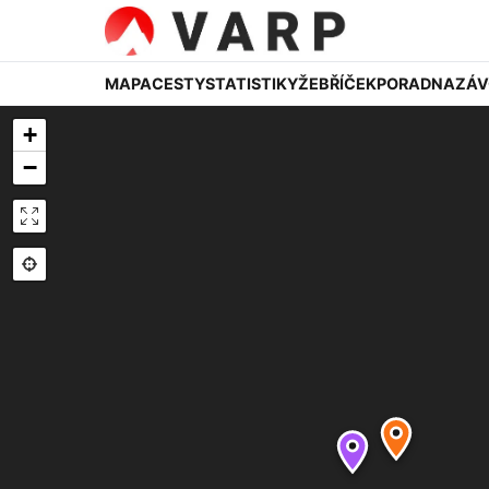
MAPA
CESTY
STATISTIKY
ŽEBŘÍČEK
PORADNA
ZÁV
+
−