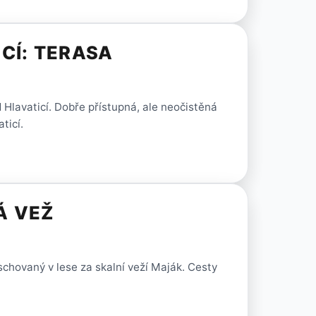
CÍ: TERASA
 Hlavaticí. Dobře přístupná, ale neočistěná
ticí.
Á VEŽ
chovaný v lese za skalní veží Maják. Cesty