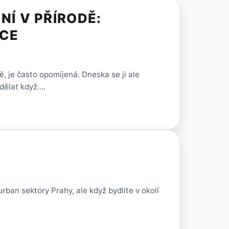
NÍ V PŘÍRODĚ:
ACE
ě, je často opomíjená. Dneska se ji ale
dělat když….
rban sektory Prahy, ale když bydlíte v okolí