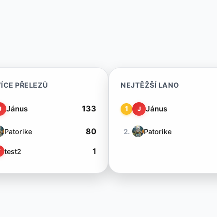
ÍCE PŘELEZŮ
NEJTĚŽŠÍ LANO
133
Jánus
Jánus
1
J
J
80
Patorike
2.
Patorike
1
test2
T