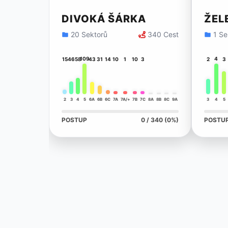
DIVOKÁ ŠÁRKA
ŽEL
20 Sektorů
340 Cest
1 Se
109
4
15
46
58
43
31
14
10
1
10
3
2
3
2
3
4
5
6A
6B
6C
7A
7A/+
7B
7C
8A
8B
8C
9A
3
4
5
POSTUP
0 / 340 (0%)
POSTU