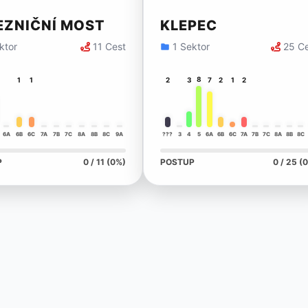
EZNIČNÍ MOST
KLEPEC
ktor
11 Cest
1 Sektor
25 C
8
1
1
2
3
7
2
1
2
6A
6B
6C
7A
7B
7C
8A
8B
8C
9A
???
3
4
5
6A
6B
6C
7A
7B
7C
8A
8B
8C
P
0 / 11 (0%)
POSTUP
0 / 25 (