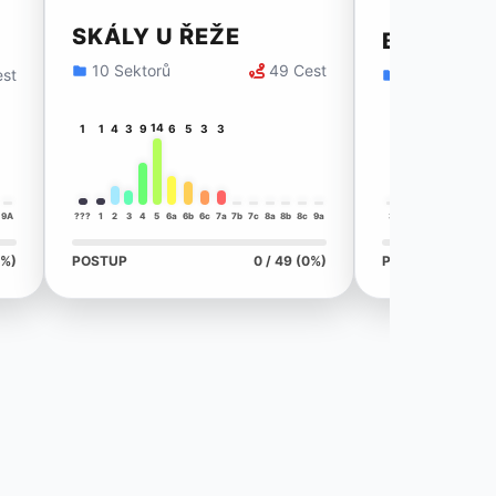
SKÁLY U ŘEŽE
BÍLÁ SKÁ
10 Sektorů
49 Cest
est
1 Sektor
14
2
1
1
4
3
9
6
5
3
3
9A
???
1
2
3
4
5
6a
6b
6c
7a
7b
7c
8a
8b
8c
9a
3
4
5
6a
6b
6c
0%)
POSTUP
0 / 49 (0%)
POSTUP