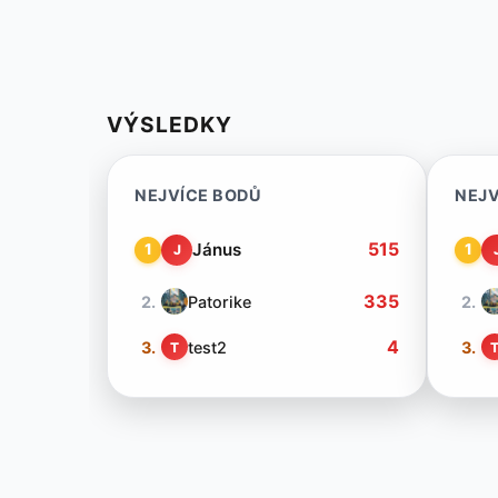
VÝSLEDKY
NEJVÍCE BODŮ
NEJV
515
Jánus
1
1
J
335
2.
Patorike
2.
4
3.
test2
3.
T