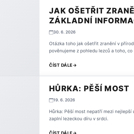
JAK OŠETŘIT ZRANĚ
ZÁKLADNÍ INFORM
30. 6. 2026
Otázka toho jak ošetřit zranění v přírod
pověnujeme z pohledu lezců a toho, co 
ČÍST DÁLE
→
HŮRKA: PĚŠÍ MOST
19. 6. 2026
Hůrka: Pěší most nepatří mezi nejlepší u
zaplní lezeckou díru v srdci.
ČÍST DÁLE
→