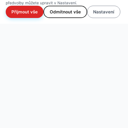
předvolby můžete upravit v Nastavení.
Přijmout vše
Odmítnout vše
Nastavení
NOVÉ FOTO
→
POPOVÁ SKÁLA
Pískovcové lezení v rámci Lužických hor a CHKO
Lužické hory. Prosím dodržujte etiku lezení na písku a
pravidla chování a zacházení s přírodou v rámci CHKO.
1
2
3
4
TOPO