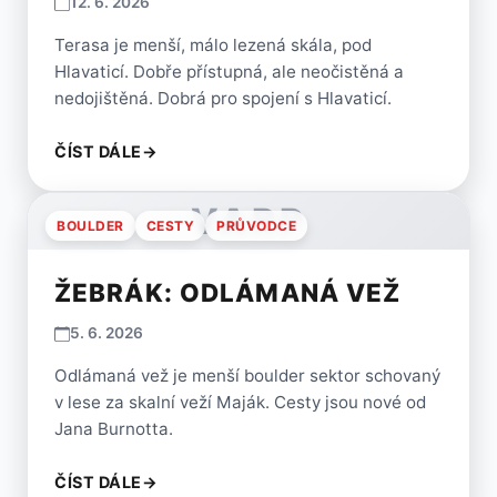
12. 6. 2026
Terasa je menší, málo lezená skála, pod
Hlavaticí. Dobře přístupná, ale neočistěná a
nedojištěná. Dobrá pro spojení s Hlavaticí.
ČÍST DÁLE
→
VARP
BOULDER
CESTY
PRŮVODCE
ŽEBRÁK: ODLÁMANÁ VEŽ
5. 6. 2026
Odlámaná vež je menší boulder sektor schovaný
v lese za skalní veží Maják. Cesty jsou nové od
Jana Burnotta.
ČÍST DÁLE
→