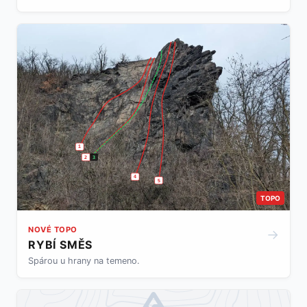
1
2
3
4
5
TOPO
NOVÉ TOPO
→
RYBÍ SMĚS
Spárou u hrany na temeno.