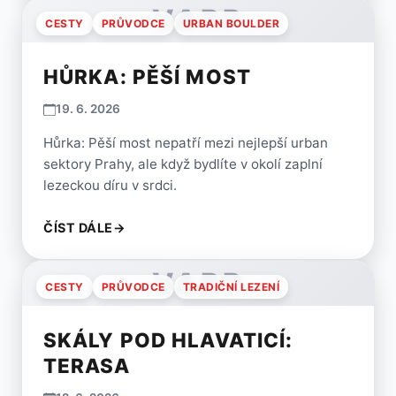
VARP
CESTY
PRŮVODCE
URBAN BOULDER
HŮRKA: PĚŠÍ MOST
19. 6. 2026
Hůrka: Pěší most nepatří mezi nejlepší urban
sektory Prahy, ale když bydlíte v okolí zaplní
lezeckou díru v srdci.
ČÍST DÁLE
→
VARP
CESTY
PRŮVODCE
TRADIČNÍ LEZENÍ
SKÁLY POD HLAVATICÍ:
TERASA