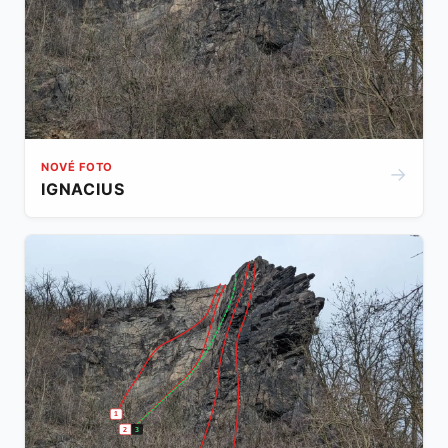
NOVÉ FOTO
→
IGNACIUS
1
2
3