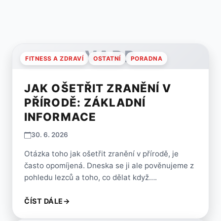
VARP
FITNESS A ZDRAVÍ
OSTATNÍ
PORADNA
JAK OŠETŘIT ZRANĚNÍ V
PŘÍRODĚ: ZÁKLADNÍ
INFORMACE
30. 6. 2026
Otázka toho jak ošetřit zranění v přírodě, je
často opomíjená. Dneska se ji ale pověnujeme z
pohledu lezců a toho, co dělat když….
ČÍST DÁLE
→