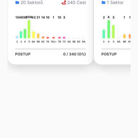
20 Sektorů
340 Cest
1 Sektor
109
4
15
46
58
43
31
14
10
1
10
3
2
3
1
1
2
3
4
5
6A
6B
6C
7A
7A/+
7B
7C
8A
8B
8C
9A
3
4
5
6A
6B
6C
7A
POSTUP
0 / 340 (0%)
POSTUP