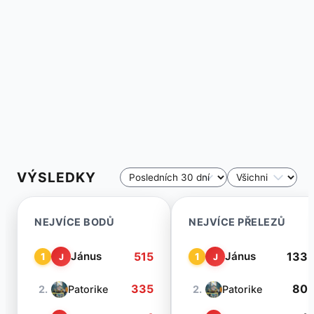
VÝSLEDKY
NEJVÍCE BODŮ
NEJVÍCE PŘELEZŮ
515
133
Jánus
Jánus
1
1
J
J
335
80
2.
Patorike
2.
Patorike