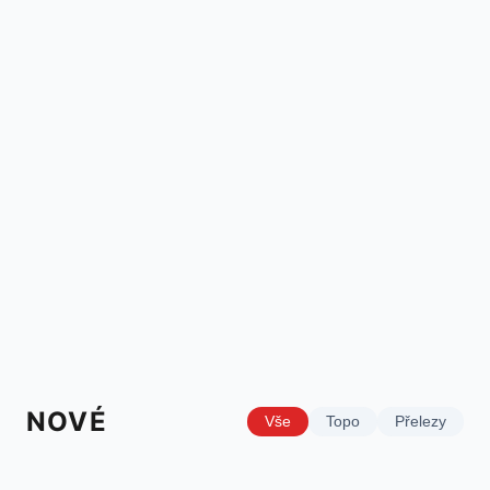
NOVÉ
Vše
Topo
Přelezy