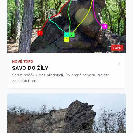
5
1
2
3
4
TOPO
NOVÉ TOPO
→
SAVO DO ŽÍLY
Sed z bočáku, bez předskalí. Po hraně nahoru. Nelézt
za levou hranu.