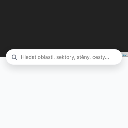
Leaflet
|
©
Seznam.cz, a.s.
, ©
OpenStreetMap