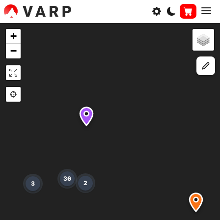
+
−
36
2
3