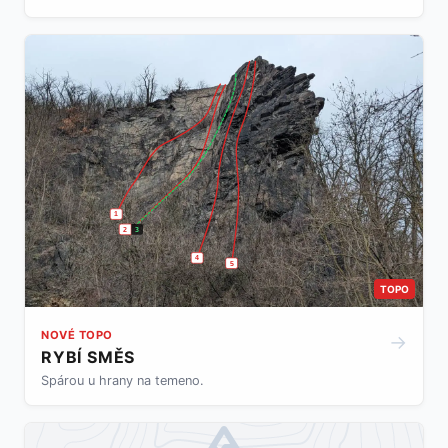
1
2
3
4
5
TOPO
NOVÉ TOPO
→
RYBÍ SMĚS
Spárou u hrany na temeno.