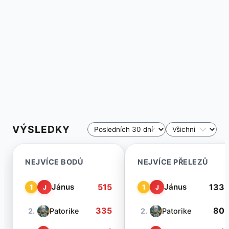
VÝSLEDKY
NEJVÍCE BODŮ
NEJVÍCE PŘELEZŮ
515
133
Jánus
Jánus
1
1
J
J
335
80
2.
Patorike
2.
Patorike