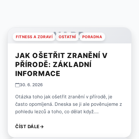
VARP
FITNESS A ZDRAVÍ
OSTATNÍ
PORADNA
JAK OŠETŘIT ZRANĚNÍ V
PŘÍRODĚ: ZÁKLADNÍ
INFORMACE
30. 6. 2026
Otázka toho jak ošetřit zranění v přírodě, je
často opomíjená. Dneska se ji ale pověnujeme z
pohledu lezců a toho, co dělat když….
ČÍST DÁLE
→