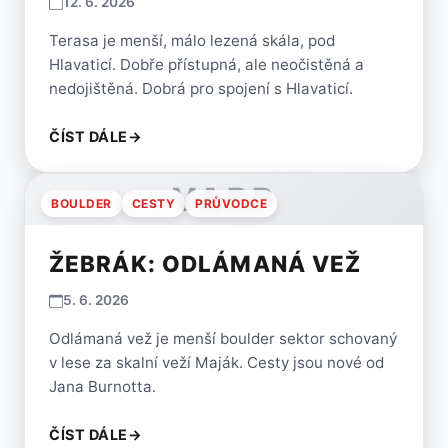
12. 6. 2026
Terasa je menší, málo lezená skála, pod
Hlavaticí. Dobře přístupná, ale neočistěná a
nedojištěná. Dobrá pro spojení s Hlavaticí.
ČÍST DÁLE
→
VARP
BOULDER
CESTY
PRŮVODCE
ŽEBRÁK: ODLÁMANÁ VEŽ
5. 6. 2026
Odlámaná vež je menší boulder sektor schovaný
v lese za skalní veží Maják. Cesty jsou nové od
Jana Burnotta.
ČÍST DÁLE
→