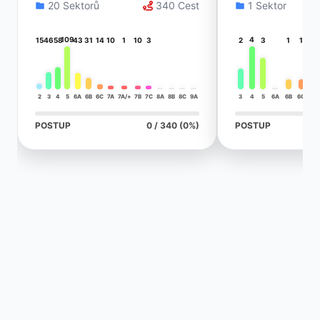
20 Sektorů
340 Cest
1 Sektor
109
4
15
46
58
43
31
14
10
1
10
3
2
3
1
1
2
3
4
5
6A
6B
6C
7A
7A/+
7B
7C
8A
8B
8C
9A
3
4
5
6A
6B
6C
7A
POSTUP
0 / 340 (0%)
POSTUP