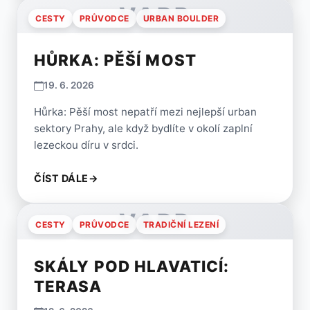
VARP
CESTY
PRŮVODCE
URBAN BOULDER
HŮRKA: PĚŠÍ MOST
19. 6. 2026
Hůrka: Pěší most nepatří mezi nejlepší urban
sektory Prahy, ale když bydlíte v okolí zaplní
lezeckou díru v srdci.
ČÍST DÁLE
→
VARP
CESTY
PRŮVODCE
TRADIČNÍ LEZENÍ
SKÁLY POD HLAVATICÍ:
TERASA