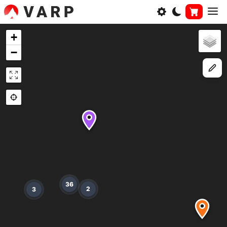
+
−
36
2
3