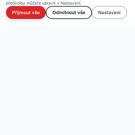
předvolby můžete upravit v Nastavení.
Přijmout vše
Odmítnout vše
Nastavení
NOVÉ FOTO
→
POPOVÁ SKÁLA
Pískovcové lezení v rámci Lužických hor a CHKO
Lužické hory. Prosím dodržujte etiku lezení na písku a
pravidla chování a zacházení s přírodou v rámci CHKO.
1
2
3
4
TOPO