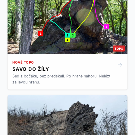
5
1
2
3
4
TOPO
NOVÉ TOPO
→
SAVO DO ŽÍLY
Sed z bočáku, bez předskalí. Po hraně nahoru. Nelézt
za levou hranu.