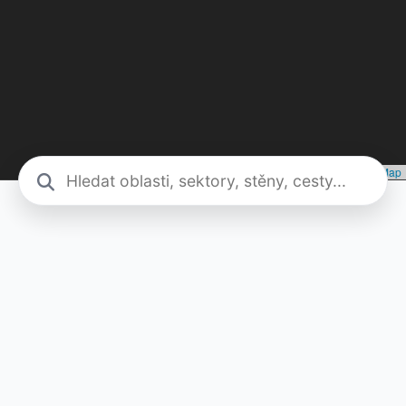
Leaflet
|
©
Seznam.cz, a.s.
, ©
OpenStreetMap