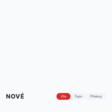
NOVÉ
Vše
Topo
Přelezy