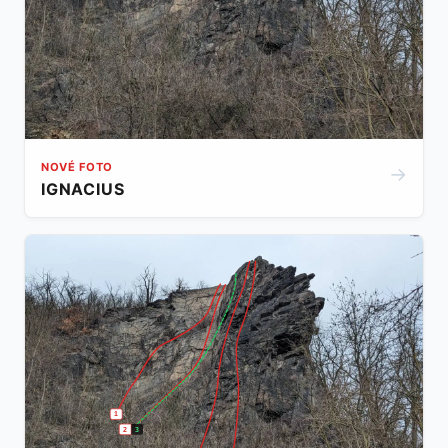
NOVÉ FOTO
→
IGNACIUS
1
2
3