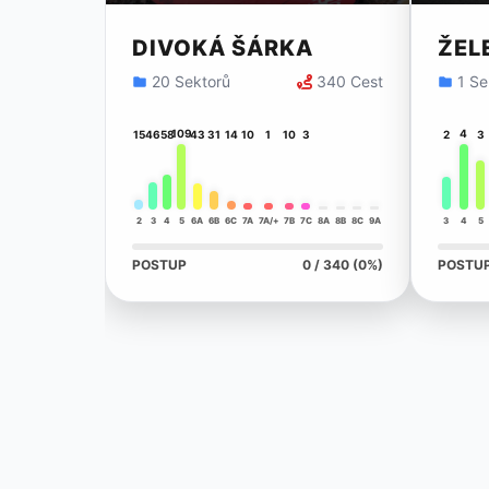
DIVOKÁ ŠÁRKA
ŽEL
20 Sektorů
340 Cest
1 Se
109
4
15
46
58
43
31
14
10
1
10
3
2
3
2
3
4
5
6A
6B
6C
7A
7A/+
7B
7C
8A
8B
8C
9A
3
4
5
POSTUP
0 / 340 (0%)
POSTU