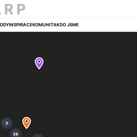
ODY
INSPIRACE
KOMUNITA
KDO JSME
3
29