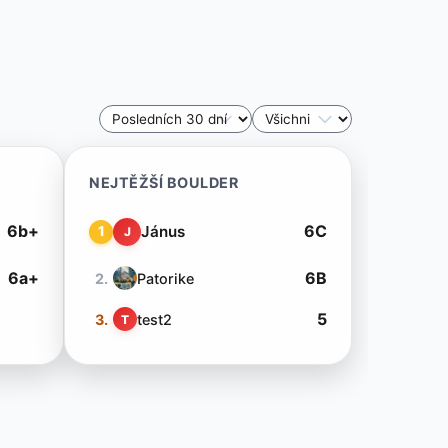
NEJTĚŽŠÍ BOULDER
6b+
6C
Jánus
1
J
6a+
6B
2.
Patorike
5
3.
test2
T