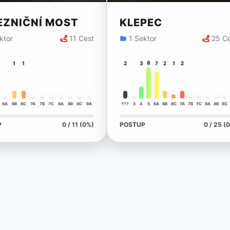
EZNIČNÍ MOST
KLEPEC
ktor
11 Cest
1 Sektor
25 C
8
1
1
2
3
7
2
1
2
6A
6B
6C
7A
7B
7C
8A
8B
8C
9A
???
3
4
5
6A
6B
6C
7A
7B
7C
8A
8B
8C
P
0 / 11 (0%)
POSTUP
0 / 25 (