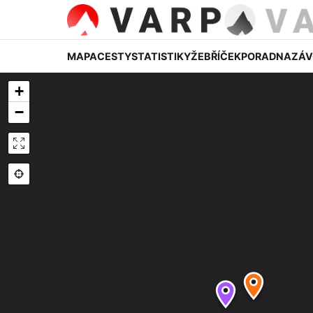
MAPA
CESTY
STATISTIKY
ŽEBŘÍČEK
PORADNA
ZÁV
+
−