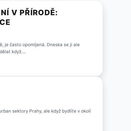
NÍ V PŘÍRODĚ:
ACE
ě, je často opomíjená. Dneska se ji ale
dělat když….
rban sektory Prahy, ale když bydlíte v okolí