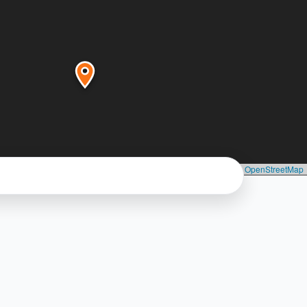
Leaflet
|
©
Seznam.cz, a.s.
, ©
OpenStreetMap