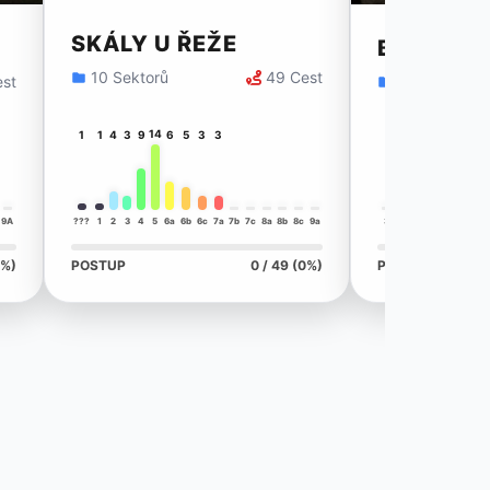
SKÁLY U ŘEŽE
BÍLÁ SKÁ
10 Sektorů
49 Cest
est
1 Sektor
14
2
1
1
4
3
9
6
5
3
3
9A
???
1
2
3
4
5
6a
6b
6c
7a
7b
7c
8a
8b
8c
9a
3
4
5
6a
6b
6c
0%)
POSTUP
0 / 49 (0%)
POSTUP