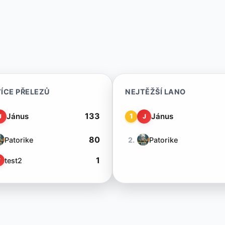
ÍCE PŘELEZŮ
NEJTĚŽŠÍ LANO
133
Jánus
Jánus
1
J
J
80
Patorike
2.
Patorike
1
test2
T