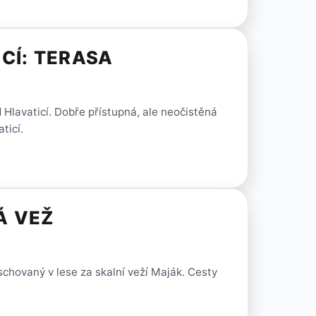
CÍ: TERASA
 Hlavaticí. Dobře přístupná, ale neočistěná
ticí.
Á VEŽ
chovaný v lese za skalní veží Maják. Cesty