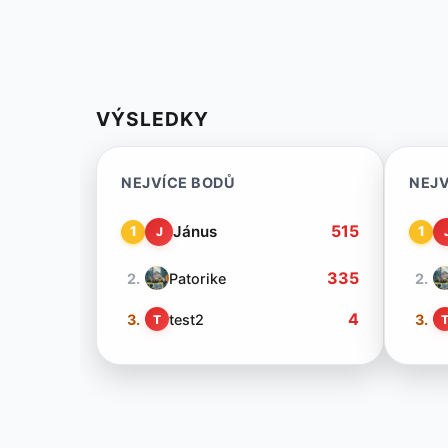
VÝSLEDKY
NEJVÍCE BODŮ
NEJV
515
Jánus
1
1
J
335
2.
Patorike
2.
4
3.
test2
3.
T