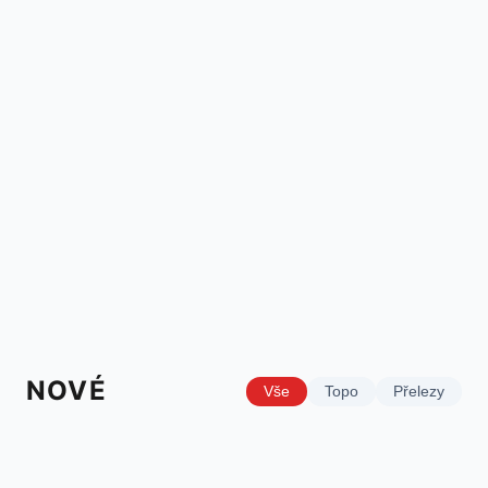
NOVÉ
Vše
Topo
Přelezy