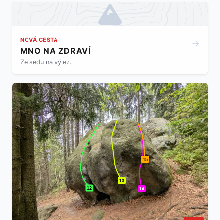
NOVÁ CESTA
→
MNO NA ZDRAVÍ
Ze sedu na výlez.
15
13
12
14