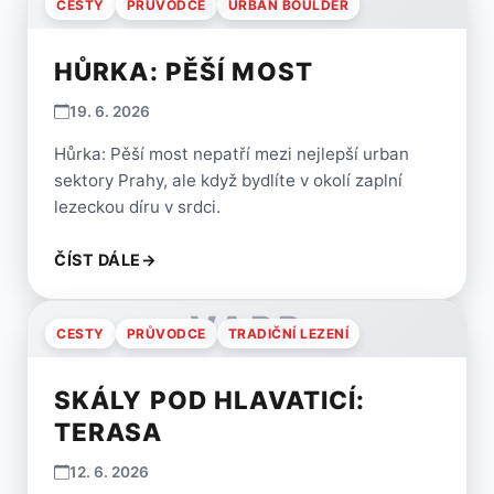
VARP
CESTY
PRŮVODCE
URBAN BOULDER
HŮRKA: PĚŠÍ MOST
19. 6. 2026
Hůrka: Pěší most nepatří mezi nejlepší urban
sektory Prahy, ale když bydlíte v okolí zaplní
lezeckou díru v srdci.
ČÍST DÁLE
→
VARP
CESTY
PRŮVODCE
TRADIČNÍ LEZENÍ
SKÁLY POD HLAVATICÍ:
TERASA
12. 6. 2026