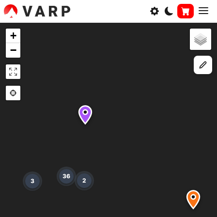
+
−
36
2
3