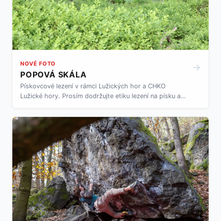
NOVÉ FOTO
→
POPOVÁ SKÁLA
Pískovcové lezení v rámci Lužických hor a CHKO
Lužické hory. Prosím dodržujte etiku lezení na písku a
pravidla chování a zacházení s přírodou v rámci CHKO.