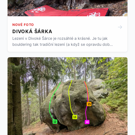
NOVÉ FOTO
→
DIVOKÁ ŠÁRKA
Lezení v Divoké Šárce je rozsáhlé a krásné. Je tu jak
bouldering tak tradiční lezení (a když se opravdu dobře
hledá i pár sportovek). Je však relativně těžké se v
této spletici skal a kamenů vyznat. Co si vzít, kam jít
lézt, které sektory jsou nejlepší pro začátečníky? Dejte
tomu chvilku, sedněte si k tomuhle rychlému počtení a
brzo to budete vědět. Připravili jsme si pro vás další
výcuc z lezecké oblasti. Už třetí po Prokopském údolí
a Hlubočepských plotnách.
15
13
12
14