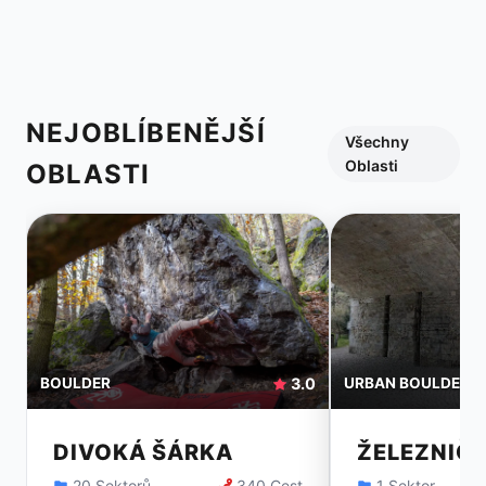
NEJOBLÍBENĚJŠÍ
Všechny
Oblasti
OBLASTI
BOULDER
3.0
URBAN BOULDER
DIVOKÁ ŠÁRKA
ŽELEZNIČ
20 Sektorů
340 Cest
1 Sektor