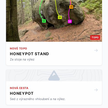
15
13
12
14
TOPO
NOVÉ TOPO
→
HONEYPOT STAND
Ze stoje na výlez
NOVÁ CESTA
→
HONEYPOT
Sed z výrazného vhloubení a na výlez.