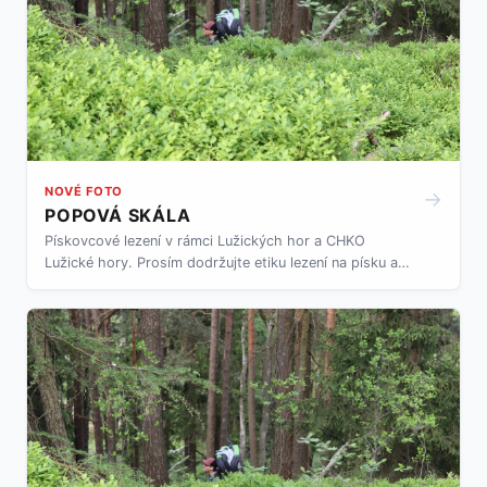
NOVÉ FOTO
→
POPOVÁ SKÁLA
Pískovcové lezení v rámci Lužických hor a CHKO
Lužické hory. Prosím dodržujte etiku lezení na písku a
pravidla chování a zacházení s přírodou v rámci CHKO.