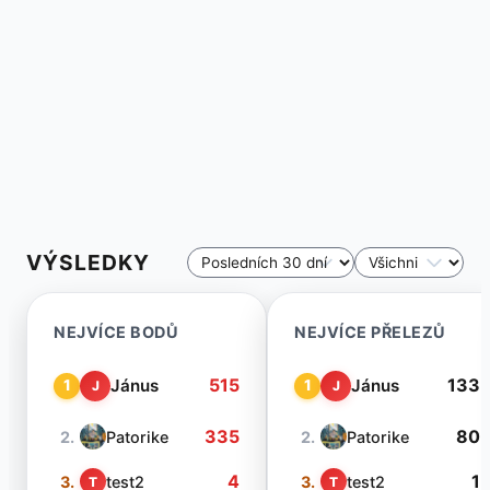
VÝSLEDKY
NEJVÍCE BODŮ
NEJVÍCE PŘELEZŮ
515
133
Jánus
Jánus
1
1
J
J
335
80
2.
Patorike
2.
Patorike
4
1
3.
test2
3.
test2
T
T