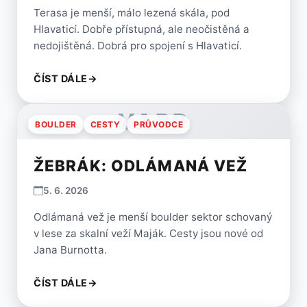
Terasa je menší, málo lezená skála, pod
Hlavaticí. Dobře přístupná, ale neočistěná a
nedojištěná. Dobrá pro spojení s Hlavaticí.
ČÍST DÁLE
→
VARP
BOULDER
CESTY
PRŮVODCE
ŽEBRÁK: ODLÁMANÁ VEŽ
5. 6. 2026
Odlámaná vež je menší boulder sektor schovaný
v lese za skalní veží Maják. Cesty jsou nové od
Jana Burnotta.
ČÍST DÁLE
→