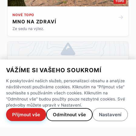
TOPO
NOVÉ TOPO
→
MNO NA ZDRAVÍ
Ze sedu na výlez.
NOVÁ CESTA
→
VÁŽÍME SI VAŠEHO SOUKROMÍ
POPÍK
Ze sedu oblou hranou na výlez.
K poskytování našich služeb, personalizaci obsahu a analýze
návštěvnosti používáme cookies. Kliknutím na "Přijmout vše"
souhlasíte s používáním všech cookies. Kliknutím na
"Odmítnout vše" budou použity pouze nezbytné cookies. Své
předvolby můžete upravit v Nastavení.
Přijmout vše
Odmítnout vše
Nastavení