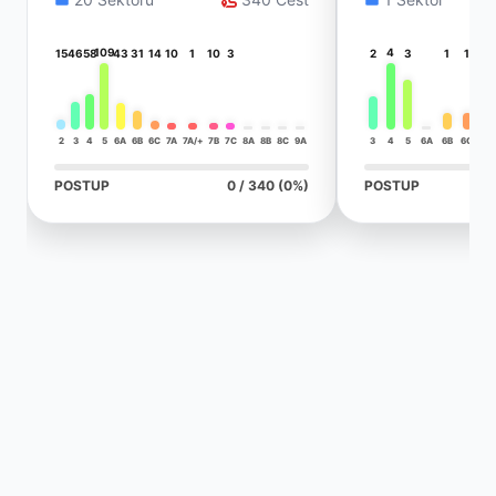
109
4
15
46
58
43
31
14
10
1
10
3
2
3
1
1
2
3
4
5
6A
6B
6C
7A
7A/+
7B
7C
8A
8B
8C
9A
3
4
5
6A
6B
6C
7A
POSTUP
0 / 340 (0%)
POSTUP