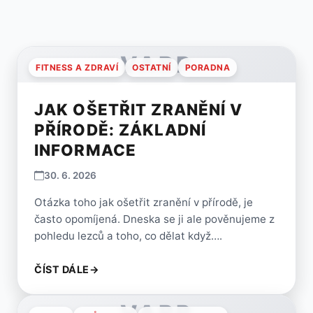
VARP
FITNESS A ZDRAVÍ
OSTATNÍ
PORADNA
JAK OŠETŘIT ZRANĚNÍ V
PŘÍRODĚ: ZÁKLADNÍ
INFORMACE
30. 6. 2026
Otázka toho jak ošetřit zranění v přírodě, je
často opomíjená. Dneska se ji ale pověnujeme z
pohledu lezců a toho, co dělat když….
ČÍST DÁLE
→