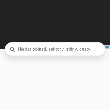
Leaflet
|
©
Seznam.cz, a.s.
, ©
OpenStreetMap