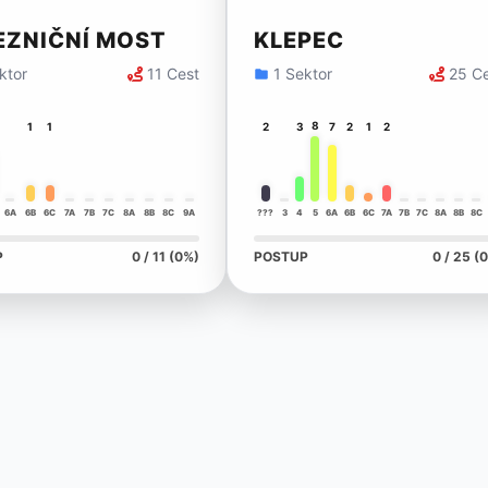
EZNIČNÍ MOST
KLEPEC
ktor
11 Cest
1 Sektor
25 C
8
1
1
2
3
7
2
1
2
6A
6B
6C
7A
7B
7C
8A
8B
8C
9A
???
3
4
5
6A
6B
6C
7A
7B
7C
8A
8B
8C
P
0 / 11 (0%)
POSTUP
0 / 25 (