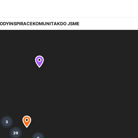
ODY
INSPIRACE
KOMUNITA
KDO JSME
3
29