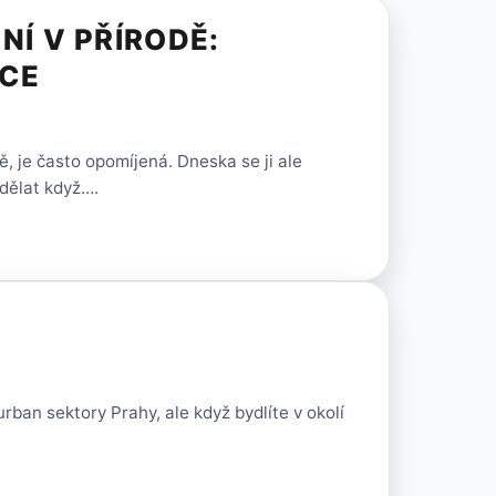
NÍ V PŘÍRODĚ:
ACE
ě, je často opomíjená. Dneska se ji ale
dělat když….
rban sektory Prahy, ale když bydlíte v okolí