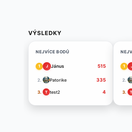
VÝSLEDKY
NEJVÍCE BODŮ
NEJV
515
Jánus
1
1
J
335
2.
Patorike
2.
4
3.
test2
3.
T